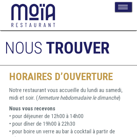
T
o
g
g
l
NOUS
TROUVER
e
n
a
v
HORAIRES D’OUVERTURE
i
g
Notre restaurant vous accueille du lundi au samedi,
a
midi et soir. (
fermeture hebdomadaire le dimanche
)
t
i
Nous vous recevons
o
• pour déjeuner de 12h00 à 14h00
n
• pour dîner de 19h00 à 22h30
• pour boire un verre au bar à cocktail à partir de